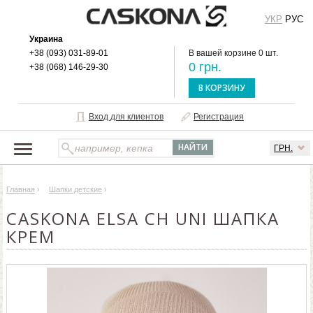
УКР
РУС
Украина
+38 (093) 031-89-01
В вашей корзине 0 шт.
0 грн.
+38 (068) 146-29-30
В КОРЗИНУ
Вход для клиентов
Регистрация
ГРН.
НАШ КАТАЛОГ
Главная
›
Шапки детские
›
О БРЕНДЕ
CASKONA ELSA CH UNI ШАПКА
ДОСТАВКА И ОПЛАТА
КРЕМ
ОПТОВЫМ КЛИЕНТАМ
КОНТАКТЫ