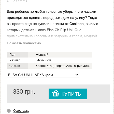
Арт.: CS 131012
Ваш ребенок не любит головные уборы и его часами
приходиться одевать перед выходом на улицу? Тогда
вы просто еще не купили новинки от Caskona, в числе
которых детская шапка Elsa Ch Flip Uni. Она
примечательна классным и задорным кроем, модной
удлиненной макушкой и главное - широким отворотом,
Показать полностью
на котором красуется забавная брошка. Это то, чем
вы точно сможете заинтересовать своего малыша и
Пол
Женский
что поможет вам избавить его от нелюбви к вязанным
Размер
54см-56см
Состав
Хлопок 50%, шерсть 20%, акрил 30%
аксессуарам.
Данная шапка сделана из двойного трикотажного
полотна, потому достаточно теплая и приятная в
носке. Еще важно, что она гипоаллергенна и не
330
грн.
кошлатится, а значит, прослужит не один сезон. Купить
КУПИТЬ
ее и другие модели детских шапок вы можете в любое
удобное для вас время через наш сайт, заполнив
простую онлайн-форму заказа.
О доставке