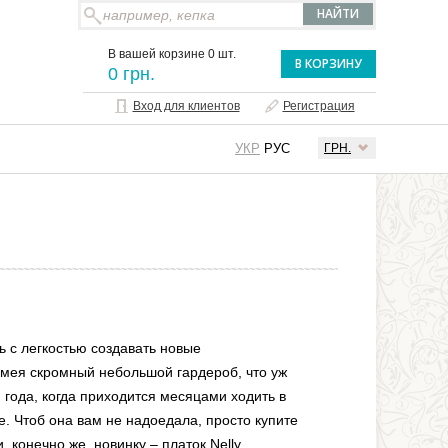
В вашей корзине 0 шт.
В КОРЗИНУ
0 грн.
Вход для клиентов
Регистрация
УКР
РУС
ГРН.
ь с легкостью создавать новые
мея скромный небольшой гардероб, что уж
 года, когда приходится месяцами ходить в
е. Чтоб она вам не надоедала, просто купите
 конечно же, новинку – платок Nelly.