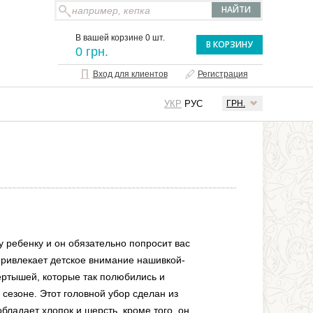
В вашей корзине 0 шт.
В КОРЗИНУ
0 грн.
Вход для клиентов
Регистрация
УКР
РУС
ГРН.
 ребенку и он обязательно попросит вас
 привлекает детское внимание нашивкой-
ертышей, которые так полюбились и
сезоне. Этот головной убор сделан из
обладает хлопок и шерсть, кроме того, он