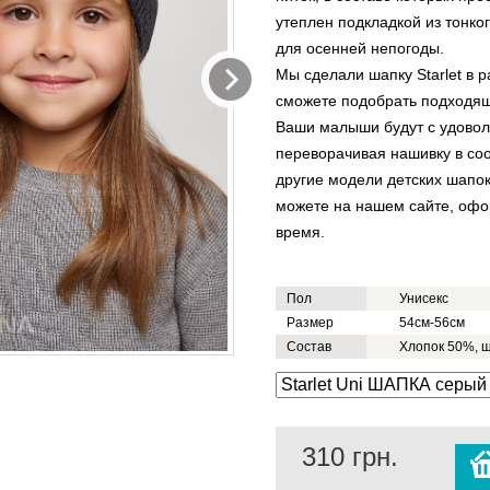
утеплен подкладкой из тонко
для осенней непогоды.
Мы сделали шапку Starlet в р
сможете подобрать подходящи
Ваши малыши будут с удовол
переворачивая нашивку в соо
другие модели детских шапок
можете на нашем сайте, офо
время.
Пол
Унисекс
Размер
54см-56см
Состав
Хлопок 50%, 
310
грн.