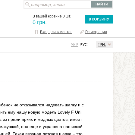
В вашей корзине 0 шт.
В КОРЗИНУ
0 грн.
Вход для клиентов
Регистрация
УКР
РУС
ГРН.
ебенок не отказывался надевать шапку и с
ить ему нашу новую модель Lovely F Uni!
а из пряжи ярких и модных цветов, имеет
 макушкой, она еще и украшена нашивкой
шей. Такая вязаная детская шапка – это