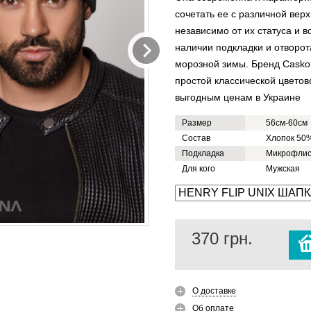
сочетать ее с различной вер
независимо от их статуса и в
наличии подкладки и отворот
морозной зимы. Бренд Casko
простой классической цветов
выгодным ценам в Украине
Размер
56см-60см
Состав
Хлопок 50%
Подкладка
Микрофли
Для кого
Мужская
370
грн.
О доставке
Об оплате