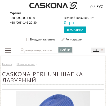
УКР
РУС
Украина
+38 (093) 031-89-01
В вашей корзине 0 шт.
0 грн.
+38 (068) 146-29-30
В КОРЗИНУ
Вход для клиентов
Регистрация
ГРН.
НАШ КАТАЛОГ
Главная
›
Шапки женские
›
О БРЕНДЕ
CASKONA PERI UNI ШАПКА
ДОСТАВКА И ОПЛАТА
ЛАЗУРНЫЙ
ОПТОВЫМ КЛИЕНТАМ
КОНТАКТЫ