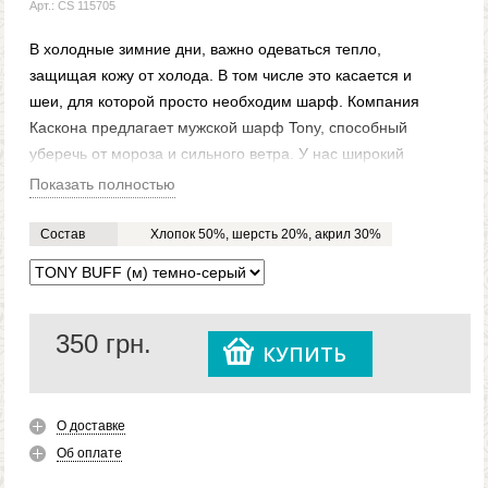
Арт.: CS 115705
В холодные зимние дни, важно одеваться тепло,
защищая кожу от холода. В том числе это касается и
шеи, для которой просто необходим шарф. Компания
Каскона предлагает мужской шарф Tony, способный
уберечь от мороза и сильного ветра. У нас широкий
выбор вязаных шарфов. Так, что можно подобрать
Показать полностью
понравившийся цвет, под свою одежду. Мягкая ткань
будет приятна любому парню и мужчине, который
Состав
Хлопок 50%, шерсть 20%, акрил 30%
наденет этот аксессуар.
Купить понравившийся вязаный мужской шарф Tony,
можно легко на нашем официальном сайте
Caskona.com. Мы предлагаем доставку в любой город
350
грн.
КУПИТЬ
Украины и ближнее зарубежье.
О доставке
Об оплате