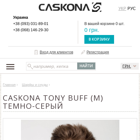
УКР
РУС
Украина
+38 (093) 031-89-01
В вашей корзине 0 шт.
0 грн.
+38 (068) 146-29-30
В КОРЗИНУ
Вход для клиентов
Регистрация
ГРН.
НАШ КАТАЛОГ
Главная
›
Шарфы и снуды
›
О БРЕНДЕ
CASKONA TONY BUFF (М)
ДОСТАВКА И ОПЛАТА
ТЕМНО-СЕРЫЙ
ОПТОВЫМ КЛИЕНТАМ
КОНТАКТЫ