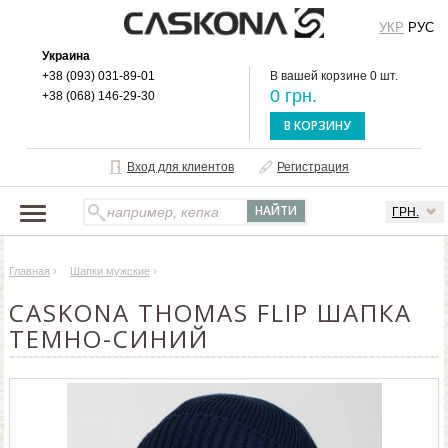
УКР
РУС
Украина
+38 (093) 031-89-01
В вашей корзине 0 шт.
0 грн.
+38 (068) 146-29-30
В КОРЗИНУ
Вход для клиентов
Регистрация
ГРН.
НАШ КАТАЛОГ
Главная
›
Шапки мужские
›
О БРЕНДЕ
CASKONA THOMAS FLIP ШАПКА
ДОСТАВКА И ОПЛАТА
ТЕМНО-СИНИЙ
ОПТОВЫМ КЛИЕНТАМ
КОНТАКТЫ