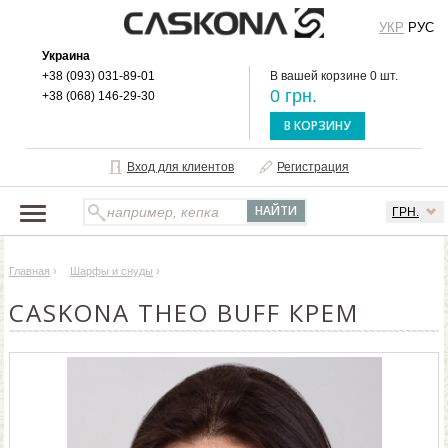
УКР
РУС
Украина
+38 (093) 031-89-01
В вашей корзине 0 шт.
0 грн.
+38 (068) 146-29-30
В КОРЗИНУ
Вход для клиентов
Регистрация
ГРН.
НАШ КАТАЛОГ
Главная
›
Шарфы и снуды
›
О БРЕНДЕ
CASKONA THEO BUFF КРЕМ
ДОСТАВКА И ОПЛАТА
ОПТОВЫМ КЛИЕНТАМ
КОНТАКТЫ