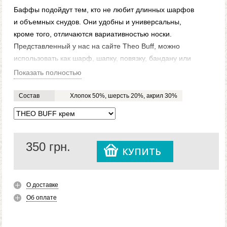
Баффы подойдут тем, кто не любит длинных шарфов
и объемных снудов. Они удобны и универсальны,
кроме того, отличаются вариативностью носки.
Представленный у нас на сайте Theo Buff, можно
использовать как шарф, шапку, повязку, бандану или
балаклаву. Он утеплен флисом, потому будет очень
Показать полностью
кстати зимой. Бафф подходит для создания
повседневного городского стиля, но не менее
Состав
Хлопок 50%, шерсть 20%, акрил 30%
актуален он для тех, кто занимается зимними видами
спорта, ведь с его помощью можно закрыть шею и
лицо от ветра и снега.
350
грн.
КУПИТЬ
О доставке
Об оплате