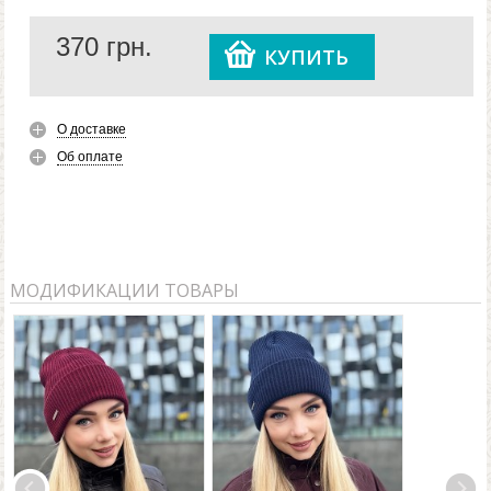
кстати в холодное время года. Лаконичная вязка-
370
грн.
резинка и пришивная металлофурнитура делают ее
КУПИТЬ
простой и стильной одновременно.
Купить BARRY F UNI или другую понравившуюся
шапку вы можете на нашем сайте по цене от
О доставке
производителя. У нас только качественные вещи,
Об оплате
которые прослужат вам не один сезон.
МОДИФИКАЦИИ ТОВАРЫ