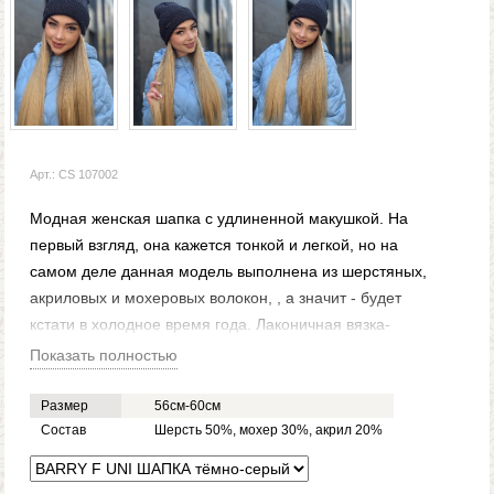
Арт.: CS 107002
Модная женская шапка с удлиненной макушкой. На
первый взгляд, она кажется тонкой и легкой, но на
самом деле данная модель выполнена из шерстяных,
акриловых и мохеровых волокон, , а значит - будет
кстати в холодное время года. Лаконичная вязка-
резинка и пришивная металлофурнитура делают ее
Показать полностью
простой и стильной одновременно.
Модная женская шапка с удлиненной макушкой. На
Размер
56см-60см
первый взгляд, она кажется тонкой и легкой, но на
Состав
Шерсть 50%, мохер 30%, акрил 20%
самом деле данная модель выполнена из шерстяных,
акриловых и мохеровых волокон, а значит - будет