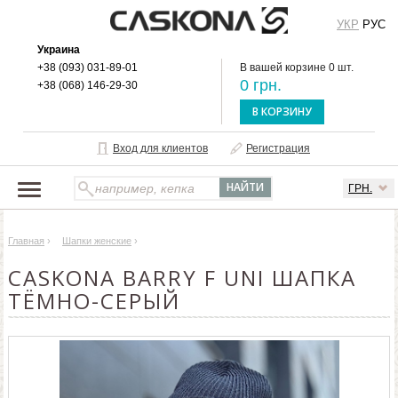
УКР
РУС
Украина
+38 (093) 031-89-01
В вашей корзине 0 шт.
0 грн.
+38 (068) 146-29-30
В КОРЗИНУ
Вход для клиентов
Регистрация
ГРН.
НАШ КАТАЛОГ
Главная
›
Шапки женские
›
О БРЕНДЕ
CASKONA BARRY F UNI ШАПКА
ДОСТАВКА И ОПЛАТА
ТЁМНО-СЕРЫЙ
ОПТОВЫМ КЛИЕНТАМ
КОНТАКТЫ