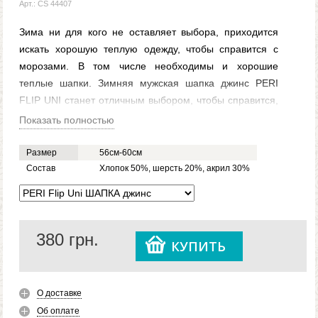
Арт.: CS 44407
Зима ни для кого не оставляет выбора, приходится
искать хорошую теплую одежду, чтобы справится с
морозами. В том числе необходимы и хорошие
теплые шапки. Зимняя мужская шапка джинс PERI
FLIP UNI станет отличным выбором, чтобы справится,
как с морозами, так и с сильным ветром. Обратить
Показать полностью
свое внимание необходимо на то, что мужская шапка
PERI FLIP UNI джинс изготавливается из качественных
Размер
56см-60см
материалов — хлопка, шерсти и акрила. Благодаря
Состав
Хлопок 50%, шерсть 20%, акрил 30%
этому каждый может быть уверенным в том, что зима
пройдет максимально тепло. Кроме того, мужские
шапки PERI FLIP UNI цвета джинс подойдут
380
грн.
практически под любой стиль одежды.
КУПИТЬ
О доставке
Об оплате