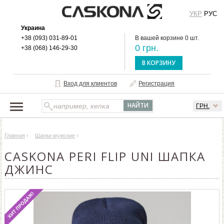
УКР
РУС
Украина
+38 (093) 031-89-01
В вашей корзине 0 шт.
0 грн.
+38 (068) 146-29-30
В КОРЗИНУ
Вход для клиентов
Регистрация
ГРН.
НАШ КАТАЛОГ
Главная
›
Шапки мужские
›
О БРЕНДЕ
CASKONA PERI FLIP UNI ШАПКА
ДОСТАВКА И ОПЛАТА
ДЖИНС
ОПТОВЫМ КЛИЕНТАМ
КОНТАКТЫ