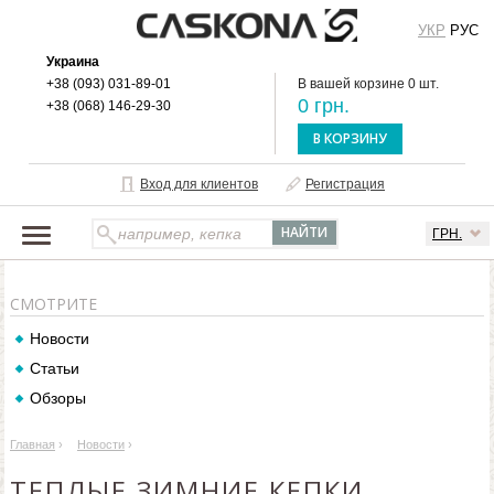
УКР
РУС
Украина
+38 (093) 031-89-01
В вашей корзине 0 шт.
0 грн.
+38 (068) 146-29-30
В КОРЗИНУ
Вход для клиентов
Регистрация
ГРН.
НАШ КАТАЛОГ
СМОТРИТЕ
О БРЕНДЕ
Новости
ДОСТАВКА И ОПЛАТА
Статьи
ОПТОВЫМ КЛИЕНТАМ
Обзоры
КОНТАКТЫ
Главная
›
Новости
›
ТЕПЛЫЕ ЗИМНИЕ КЕПКИ