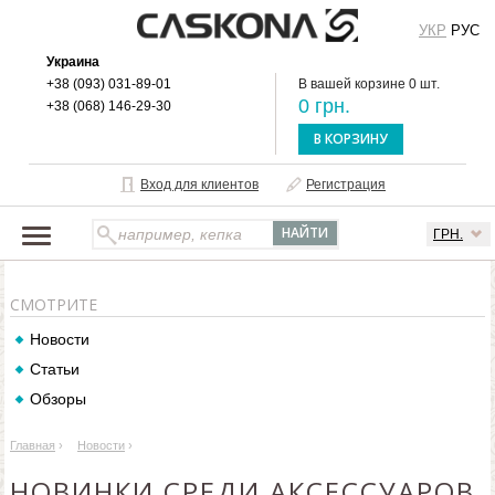
УКР
РУС
Украина
+38 (093) 031-89-01
В вашей корзине 0 шт.
0 грн.
+38 (068) 146-29-30
В КОРЗИНУ
Вход для клиентов
Регистрация
ГРН.
НАШ КАТАЛОГ
СМОТРИТЕ
О БРЕНДЕ
Новости
ДОСТАВКА И ОПЛАТА
Статьи
ОПТОВЫМ КЛИЕНТАМ
Обзоры
КОНТАКТЫ
Главная
›
Новости
›
НОВИНКИ СРЕДИ АКСЕССУАРОВ