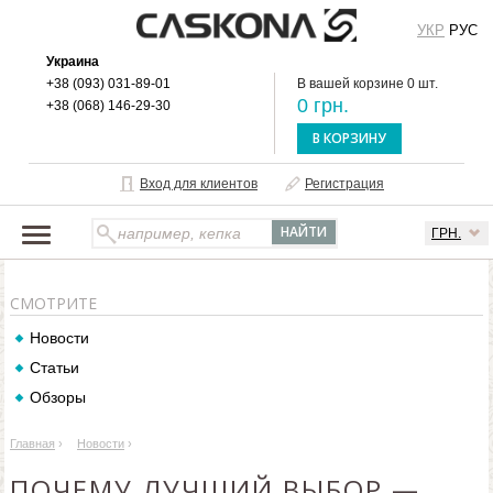
УКР
РУС
Украина
+38 (093) 031-89-01
В вашей корзине 0 шт.
0 грн.
+38 (068) 146-29-30
В КОРЗИНУ
Вход для клиентов
Регистрация
ГРН.
НАШ КАТАЛОГ
СМОТРИТЕ
О БРЕНДЕ
Новости
ДОСТАВКА И ОПЛАТА
Статьи
ОПТОВЫМ КЛИЕНТАМ
Обзоры
КОНТАКТЫ
Главная
›
Новости
›
ПОЧЕМУ ЛУЧШИЙ ВЫБОР —