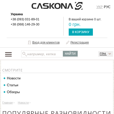
УКР
РУС
Украина
+38 (093) 031-89-01
В вашей корзине 0 шт.
0 грн.
+38 (068) 146-29-30
В КОРЗИНУ
Вход для клиентов
Регистрация
ГРН.
НАШ КАТАЛОГ
СМОТРИТЕ
О БРЕНДЕ
Новости
ДОСТАВКА И ОПЛАТА
Статьи
ОПТОВЫМ КЛИЕНТАМ
Обзоры
КОНТАКТЫ
Главная
›
Новости
›
ПОПУЛЯРНЫЕ РАЗНОВИДНОСТИ