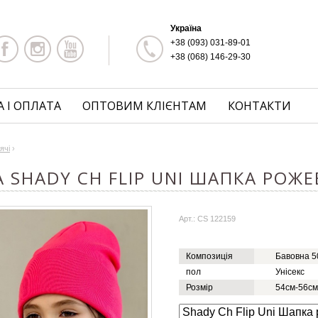
Україна
+38 (093) 031-89-01
+38 (068) 146-29-30
 І ОПЛАТА
ОПТОВИМ КЛІЄНТАМ
КОНТАКТИ
ячі
›
 SHADY CH FLIP UNI ШАПКА РОЖ
Арт.: CS 122159
Композиція
Бавовна 5
пол
Унісекс
Розмір
54см-56см