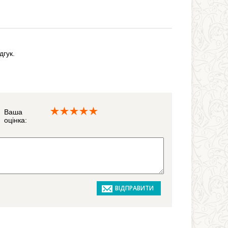
дгук.
Ваша
оцінка: