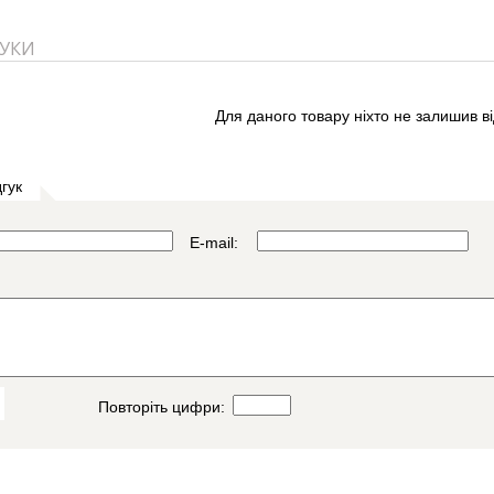
ГУКИ
Для даного товару ніхто не залишив ві
гук
E-mail:
Повторіть цифри: