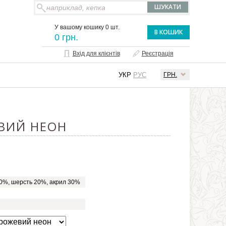
У вашому кошику 0 шт.
В КОШИК
0 грн.
Вхід для клієнтів
Реєстрація
УКР
РУС
ГРН.
ЕВИЙ НЕОН
0%, шерсть 20%, акрил 30%