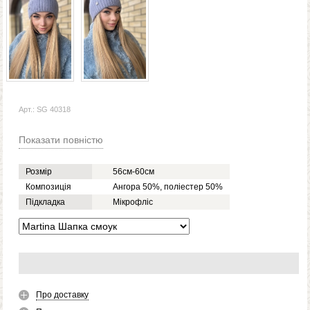
Арт.: SG 40318
Показати повністю
Розмір
56см-60см
Композиція
Ангора 50%, поліестер 50%
Підкладка
Мікрофліс
Про доставку