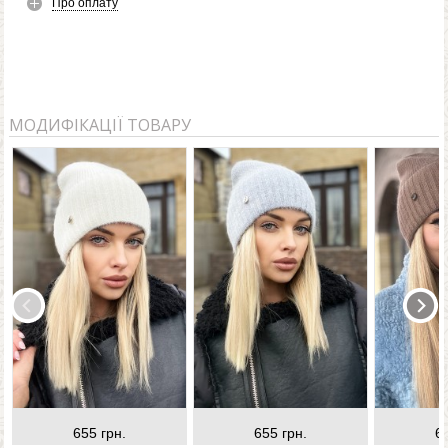
Про оплату
МОДИФІКАЦІЇ ТОВАРУ
655 грн.
655 грн.
6