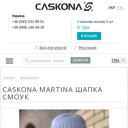
УКР
РУС
Україна
+38 (093) 031-89-01
У вашому кошику 0 шт.
0 грн.
+38 (068) 146-29-30
В КОШИК
Вхід для клієнтів
Реєстрація
ГРН.
НАШ КАТАЛОГ
Головна
›
Шапки жіночі
›
ПРО БРЕНД
CASKONA MARTINA ШАПКА
ДОСТАВКА І ОПЛАТА
СМОУК
ОПТОВИМ КЛІЄНТАМ
КОНТАКТИ