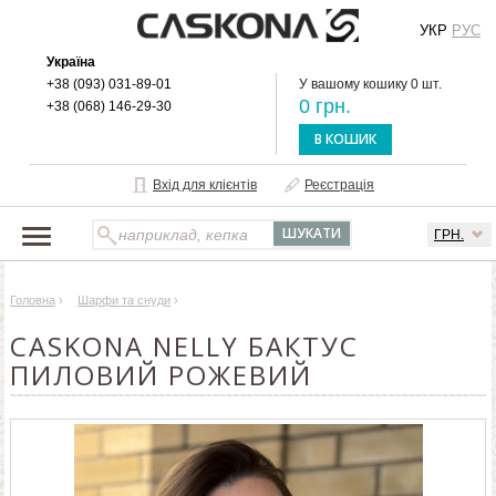
УКР
РУС
Україна
+38 (093) 031-89-01
У вашому кошику 0 шт.
0 грн.
+38 (068) 146-29-30
В КОШИК
Вхід для клієнтів
Реєстрація
ГРН.
НАШ КАТАЛОГ
Головна
›
Шарфи та снуди
›
ПРО БРЕНД
CASKONA NELLY БАКТУС
ДОСТАВКА І ОПЛАТА
ПИЛОВИЙ РОЖЕВИЙ
ОПТОВИМ КЛІЄНТАМ
КОНТАКТИ