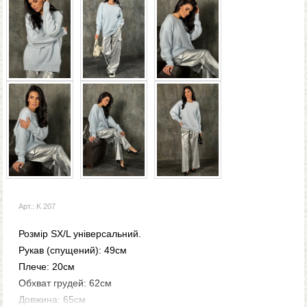
Арт.: K 207
Розмір SX/L універсальний.
Рукав (спущений): 49см
Плече: 20см
Обхват грудей: 62см
Довжина: 65см