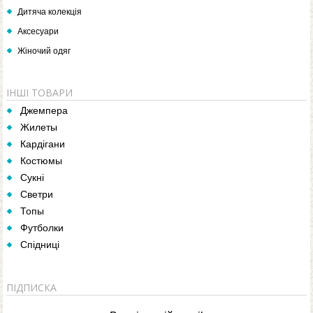
Дитяча колекція
Аксесуари
Жіночий одяг
ІНШІ ТОВАРИ
Джемпера
Жилеты
Кардігани
Костюмы
Сукні
Светри
Топы
Футболки
Спідниці
ПІДПИСКА