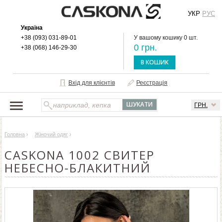
УКР
РУС
Україна
+38 (093) 031-89-01
У вашому кошику 0 шт.
0 грн.
+38 (068) 146-29-30
В КОШИК
Вхід для клієнтів
Реєстрація
ГРН.
НАШ КАТАЛОГ
Головна
›
Жіночий одяг
›
ПРО БРЕНД
CASKONA 1002 СВИТЕР
ДОСТАВКА І ОПЛАТА
НЕБЕСНО-БЛАКИТНИЙ
ОПТОВИМ КЛІЄНТАМ
КОНТАКТИ