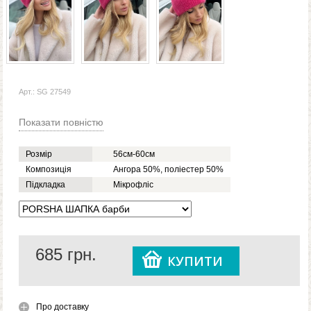
Арт.: SG 27549
Показати повністю
Розмір
56см-60см
Композиція
Ангора 50%, поліестер 50%
Підкладка
Мікрофліс
685
грн.
КУПИТИ
Про доставку