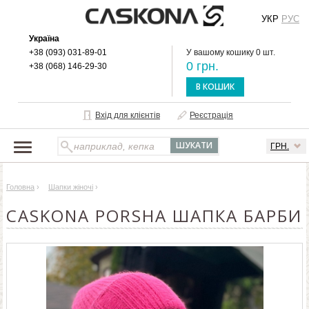
УКР
РУС
Україна
+38 (093) 031-89-01
У вашому кошику 0 шт.
0 грн.
+38 (068) 146-29-30
В КОШИК
Вхід для клієнтів
Реєстрація
ГРН.
НАШ КАТАЛОГ
Головна
›
Шапки жіночі
›
ПРО БРЕНД
CASKONA PORSHA ШАПКА БАРБИ
ДОСТАВКА І ОПЛАТА
ОПТОВИМ КЛІЄНТАМ
КОНТАКТИ