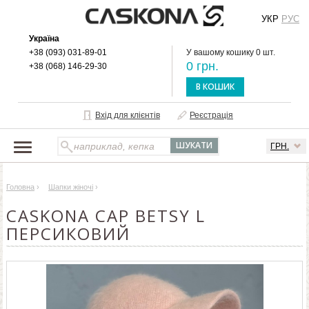
УКР
РУС
Україна
+38 (093) 031-89-01
У вашому кошику 0 шт.
0 грн.
+38 (068) 146-29-30
В КОШИК
Вхід для клієнтів
Реєстрація
ГРН.
НАШ КАТАЛОГ
Головна
›
Шапки жіночі
›
ПРО БРЕНД
CASKONA CAP BETSY L
ДОСТАВКА І ОПЛАТА
ПЕРСИКОВИЙ
ОПТОВИМ КЛІЄНТАМ
КОНТАКТИ