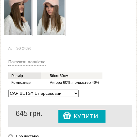
Арт.: SG 24320
Показати повністю
Розмір
56см-60см
Композиція
Ангора 60%, полиэстер 40%
645
грн.
КУПИТИ
Про доставку