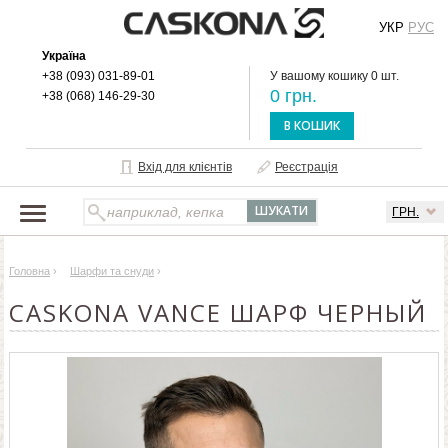
УКР
РУС
Україна
+38 (093) 031-89-01
У вашому кошику 0 шт.
0 грн.
+38 (068) 146-29-30
В КОШИК
Вхід для клієнтів
Реєстрація
ГРН.
НАШ КАТАЛОГ
Головна
›
Шарфи та снуди
›
ПРО БРЕНД
CASKONA VANCE ШАРФ ЧЕРНЫЙ
ДОСТАВКА І ОПЛАТА
ОПТОВИМ КЛІЄНТАМ
КОНТАКТИ