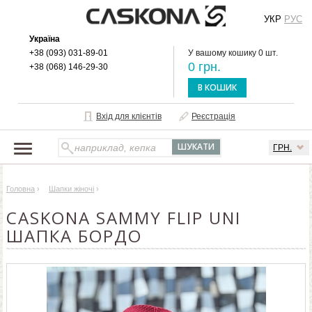
УКР
РУС
Україна
+38 (093) 031-89-01
У вашому кошику 0 шт.
0 грн.
+38 (068) 146-29-30
В КОШИК
Вхід для клієнтів
Реєстрація
ГРН.
НАШ КАТАЛОГ
Головна
›
Шапки жіночі
›
ПРО БРЕНД
CASKONA SAMMY FLIP UNI
ДОСТАВКА І ОПЛАТА
ШАПКА БОРДО
ОПТОВИМ КЛІЄНТАМ
КОНТАКТИ