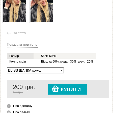
Арт.: SG 26755
Показати повністю
Розмір
56см-60см
Композиція
Віскоза 50%, модал 30%, акрил 20%
200
грн.
КУПИТИ
410 грн.
Про доставку
Про оплату