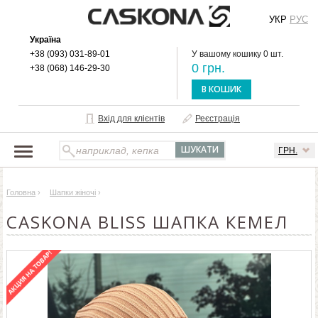
УКР
РУС
Україна
+38 (093) 031-89-01
У вашому кошику 0 шт.
0 грн.
+38 (068) 146-29-30
В КОШИК
Вхід для клієнтів
Реєстрація
ГРН.
НАШ КАТАЛОГ
Головна
›
Шапки жіночі
›
ПРО БРЕНД
CASKONA BLISS ШАПКА КЕМЕЛ
ДОСТАВКА І ОПЛАТА
ОПТОВИМ КЛІЄНТАМ
КОНТАКТИ