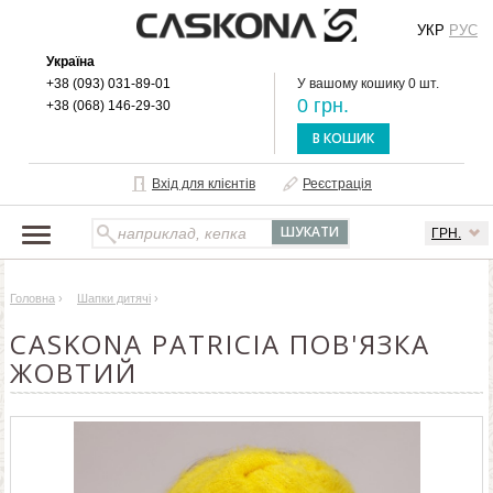
УКР
РУС
Україна
+38 (093) 031-89-01
У вашому кошику 0 шт.
0 грн.
+38 (068) 146-29-30
В КОШИК
Вхід для клієнтів
Реєстрація
ГРН.
НАШ КАТАЛОГ
Головна
›
Шапки дитячі
›
ПРО БРЕНД
CASKONA PATRICIA ПОВ'ЯЗКА
ДОСТАВКА І ОПЛАТА
ЖОВТИЙ
ОПТОВИМ КЛІЄНТАМ
КОНТАКТИ