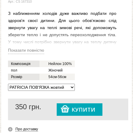
Арт.: CS 167310
З наближенням холодів дуже важливо подбати про
здоров'я своєї дитини. Для цього обов'язково слід
звернути увагу на теплі зимові речі, які допоможуть
зберегти тепло і не допустять переохолодження тіла.
У тому числі потрібно звернути увагу на теплу дитячу
пов'язку PATRICIA жовту для дівчаток. Цей головний
Показати повністю
убір стане чудовою альтернативою звичайним шапкам,
до яких усі так звикли. Дитяча пов'язка жовта PATRICIA
Композиція
Нейлон 100%
для дівчаток вбереже вуха будь-якої дитини від холоду
пол
Жіночий
Розмір
54см-56см
та вітру. Вона виготовлена зі стовідсоткового нейлону,
тому можна не переживати з приводу якості. Тепла
зимова дитяча пов'язка
PATRICIA жовтого кольору для
дівчинки також стане відмінним доповненням для
350
грн.
будь-якого теплого одягу.
КУПИТИ
Про доставку