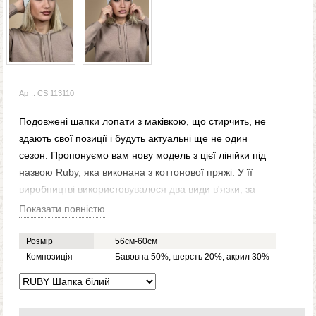
Арт.: CS 113110
Подовжені шапки лопати з маківкою, що стирчить, не
здають свої позиції і будуть актуальні ще не один
сезон. Пропонуємо вам нову модель з цієї лінійки під
назвою Ruby, яка виконана з коттонової пряжі. У її
виробництві використовувалося два види в'язки, за
рахунок чого вона виглядає цікаво та оригінально.
Показати повністю
Подвійна, еластична і приємна на дотик, ця шапка
буде гарна в носінні. До того ж її можна одягати,
Розмір
56см-60см
повертаючи маківку, що урізноманітнить ваші луки. У
Композиція
Бавовна 50%, шерсть 20%, акрил 30%
нас на сайті її можна замовити в будь-якому кольорі,
що сподобався, за низькою ціною.