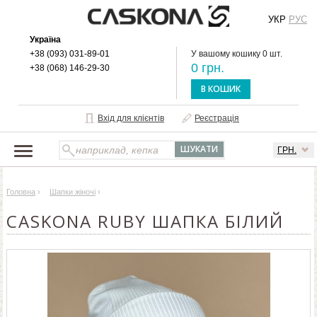
УКР
РУС
Україна
+38 (093) 031-89-01
У вашому кошику 0 шт.
0 грн.
+38 (068) 146-29-30
В КОШИК
Вхід для клієнтів
Реєстрація
ГРН.
НАШ КАТАЛОГ
Головна
›
Шапки жіночі
›
ПРО БРЕНД
CASKONA RUBY ШАПКА БІЛИЙ
ДОСТАВКА І ОПЛАТА
ОПТОВИМ КЛІЄНТАМ
КОНТАКТИ