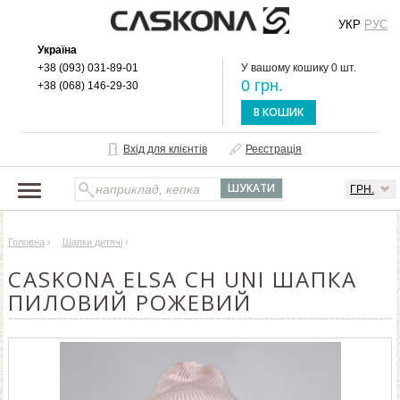
УКР
РУС
Україна
+38 (093) 031-89-01
У вашому кошику 0 шт.
0 грн.
+38 (068) 146-29-30
В КОШИК
Вхід для клієнтів
Реєстрація
ГРН.
НАШ КАТАЛОГ
Головна
›
Шапки дитячі
›
ПРО БРЕНД
CASKONA ELSA CH UNI ШАПКА
ДОСТАВКА І ОПЛАТА
ПИЛОВИЙ РОЖЕВИЙ
ОПТОВИМ КЛІЄНТАМ
КОНТАКТИ