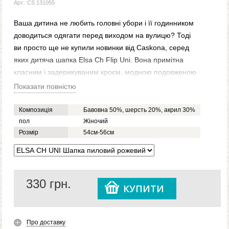
Арт.: CS 131055
Ваша дитина не любить головні убори і її годинником
доводиться одягати перед виходом на вулицю? Тоді
ви просто ще не купили новинки від Caskona, серед
яких дитяча шапка Elsa Ch Flip Uni. Вона примітна
класним і задерикуваним кроєм, модною подовженою
маківкою і головне - широким відворотом, на якому
Показати повністю
красується забавна брошка. Це те, чим ви точно
зможете зацікавити свого малюка і що допоможе вам
Композиція
Бавовна 50%, шерсть 20%, акрил 30%
позбавити його нелюбові до в'язаних аксесуарів.
пол
Жіночий
Розмір
54см-56см
Дана шапка виготовлена з подвійного трикотажного
полотна, тому досить тепла і приємна в носінні. Ще
важливо, що вона гіпоалергенна і не шкутильгає, а
значить, прослужить не один сезон. Купити її та інші
330
грн.
моделі дитячих шапок ви можете у будь-який зручний
КУПИТИ
для вас час через наш сайт, заповнивши просту
онлайн-форму замовлення.
Про доставку