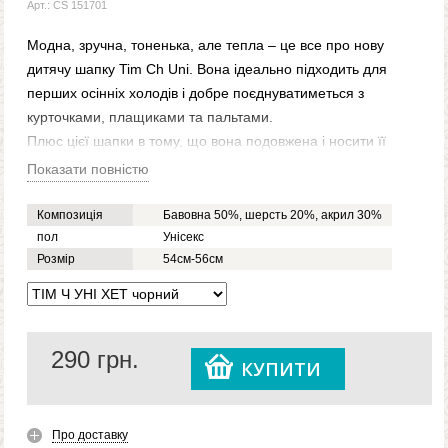
Арт.: CS 151701
Модна, зручна, тоненька, але тепла – це все про нову
дитячу шапку Tim Ch Uni. Вона ідеально підходить для
перших осінніх холодів і добре поєднуватиметься з
курточками, плащиками та пальтами.
Плюс цієї шапки в тому, що вона подовжена і носити її
можна, як зі стоячою маківкою, так і з підвернутою,
Показати повністю
створюючи різні модні образи. Вона виконана з якісної
пряжі, тому ви можете її прати, не переймаючись тим,
Композиція
Бавовна 50%, шерсть 20%, акрил 30%
що вона втратить колір або розтягнеться.
пол
Унісекс
Розмір
54см-56см
Модель Tim Ch Uni універсальна, тобто ви можете
купити її як для свого синочка, так і для доньки. Робіть
замовлення прямо зараз і ми оперативно його
доставимо до будь-якого міста.
290
грн.
КУПИТИ
Про доставку