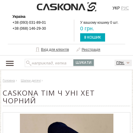
УКР
РУС
Україна
+38 (093) 031-89-01
У вашому кошику 0 шт.
0 грн.
+38 (068) 146-29-30
В КОШИК
Вхід для клієнтів
Реєстрація
ГРН.
НАШ КАТАЛОГ
Головна
›
Шапки дитячі
›
ПРО БРЕНД
CASKONA ТІМ Ч УНІ ХЕТ
ДОСТАВКА І ОПЛАТА
ЧОРНИЙ
ОПТОВИМ КЛІЄНТАМ
КОНТАКТИ