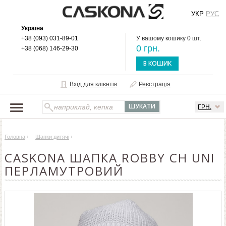
УКР
РУС
Україна
+38 (093) 031-89-01
У вашому кошику 0 шт.
0 грн.
+38 (068) 146-29-30
В КОШИК
Вхід для клієнтів
Реєстрація
ГРН.
НАШ КАТАЛОГ
Головна
›
Шапки дитячі
›
ПРО БРЕНД
CASKONA ШАПКА ROBBY CH UNI
ДОСТАВКА І ОПЛАТА
ПЕРЛАМУТРОВИЙ
ОПТОВИМ КЛІЄНТАМ
КОНТАКТИ