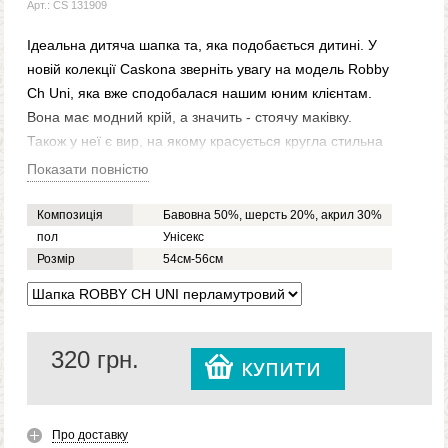
Арт.: CS 131909
Ідеальна дитяча шапка та, яка подобається дитині. У
новій колекції Caskona зверніть увагу на модель Robby
Ch Uni, яка вже сподобалася нашим юним клієнтам.
Вона має модний крій, а значить - стоячу маківку.
Також у неї є вир, на якому красується кругла стильна
нашивка. Вона підходить і хлопчикам, і дівчаткам, тому
Показати повністю
вибирайте потрібний колір та робіть замовлення.
Ця дитяча шапка купити яку ви можете за вигідною
Композиція
Бавовна 50%, шерсть 20%, акрил 30%
ціною від виробника в нашому інтернет-магазині,
пол
Унісекс
Розмір
54см-56см
відмінно впишеться в гардероб вашого чада і стане
незамінною його частиною.
320
грн.
КУПИТИ
Про доставку