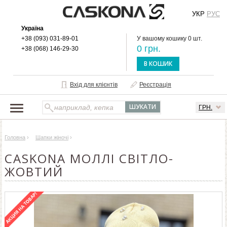
УКР
РУС
Україна
+38 (093) 031-89-01
У вашому кошику 0 шт.
0 грн.
+38 (068) 146-29-30
В КОШИК
Вхід для клієнтів
Реєстрація
ГРН.
НАШ КАТАЛОГ
Головна
›
Шапки жіночі
›
ПРО БРЕНД
CASKONA МОЛЛІ СВІТЛО-
ДОСТАВКА І ОПЛАТА
ЖОВТИЙ
ОПТОВИМ КЛІЄНТАМ
КОНТАКТИ