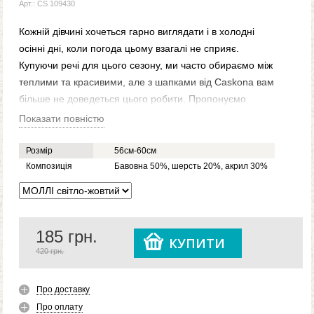
Арт.: CS 109430
Кожній дівчині хочеться гарно виглядати і в холодні
осінні дні, коли погода цьому взагалі не сприяє.
Купуючи речі для цього сезону, ми часто обираємо між
теплими та красивими, але з шапками від Caskona вам
більше не доведеться цього робити. Пропонуємо
модель Molly, що чудово виглядає, за рахунок
Показати повністю
намистин, якими декорована її подовжена верхівка, до
того ж зможе зігріти вас у негоду. Вона подвійна,
Розмір
56см-60см
виконана з коттонової пряжі і відрізняється високою
Композиція
Бавовна 50%, шерсть 20%, акрил 30%
якістю.
185
грн.
КУПИТИ
420 грн.
Про доставку
Про оплату