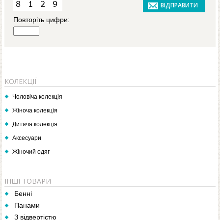
Повторіть цифри:
КОЛЕКЦІЇ
Чоловіча колекція
Жіноча колекція
Дитяча колекція
Аксесуари
Жіночий одяг
ІНШІ ТОВАРИ
Бенні
Панами
З відвертістю