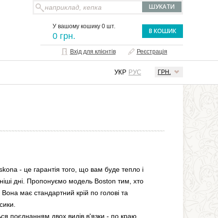
У вашому кошику 0 шт.
В КОШИК
0 грн.
Вхід для клієнтів
Реєстрація
УКР
РУС
ГРН.
kona - це гарантія того, що вам буде тепло і
ніші дні. Пропонуємо модель Boston тим, хто
 Вона має стандартний крій по голові та
сики.
ься поєднанням двох видів в'язки - по краю