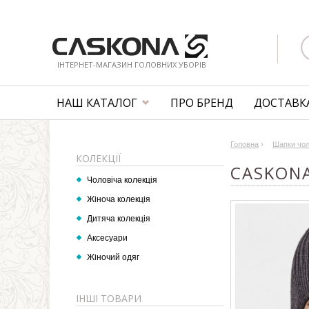
ІНТЕРНЕТ-МАГАЗИН ГОЛОВНИХ УБОРІВ
НАШ КАТАЛОГ
ПРО БРЕНД
ДОСТАВКА
Головна
›
Шапки чол
КОЛЕКЦІЇ
CASKON
Чоловіча колекція
Жіноча колекція
Дитяча колекція
Аксесуари
Жіночий одяг
ІНШІ ТОВАРИ