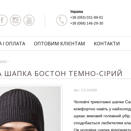
Україна
+38 (093) 031-89-01
+38 (068) 146-29-30
 І ОПЛАТА
ОПТОВИМ КЛІЄНТАМ
КОНТАКТИ
овічі
›
A ШАПКА БОСТОН ТЕМНО-СІРИЙ
Арт.: CS 101605
Чоловічі трикотажні шапки Cas
комфортно навіть у найхолод
шукає зимовий головний убір.
сподобається любителям кла
Ця чоловіча шапка відрізняєт