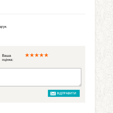
дгук.
Ваша
оцінка: