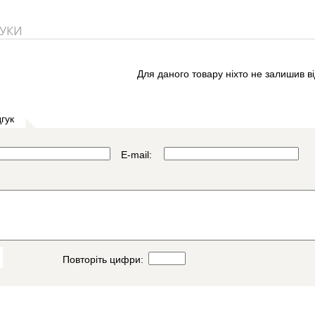
ГУКИ
Для даного товару ніхто не залишив ві
гук
E-mail:
Повторіть цифри: